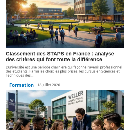
Classement des STAPS en France : analyse
des critères qui font toute la différence
L'université est une période charnière qui façonne l'avenir professionnel
des étudiants. Parmi les choix les plus prisés, les cursus en Sciences et
Techniques des
…
Formation
18 juillet 2026