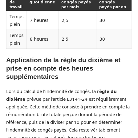
de
quotidienne
congés payés
congés
travail
par mois
payés par an
Temps
7 heures
2,5
30
plein
Temps
8 heures
2,5
30
plein
Application de la règle du dixième et
prise en compte des heures
supplémentaires
Lors du calcul de l’indemnité de congés, la
règle du
dixième
prévue par l’article L3141-24 est régulièrement
appliquée. Cette méthode consiste à prendre en compte la
rémunération brute totale perçue durant la période de
référence, puis de la diviser par 10 pour en déterminer
l’indemnité de congés payés. Cela reste véritablement
avantageux pour les salariés lorsque les heures