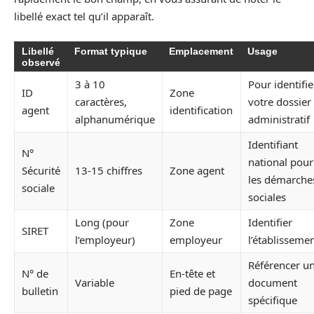
libellé exact tel qu’il apparaît.
Libellé
Format typique
Emplacement
Usage
observé
3 à 10
Pour identifie
ID
Zone
caractères,
votre dossier
agent
identification
alphanumérique
administratif
Identifiant
N°
national pour
Sécurité
13-15 chiffres
Zone agent
les démarche
sociale
sociales
Long (pour
Zone
Identifier
SIRET
l’employeur)
employeur
l’établisseme
Référencer u
N° de
En-tête et
Variable
document
bulletin
pied de page
spécifique