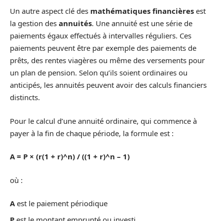
Un autre aspect clé des
mathématiques financières
est
la gestion des
annuités
. Une annuité est une série de
paiements égaux effectués à intervalles réguliers. Ces
paiements peuvent être par exemple des paiements de
prêts, des rentes viagères ou même des versements pour
un plan de pension. Selon qu’ils soient ordinaires ou
anticipés, les annuités peuvent avoir des calculs financiers
distincts.
Pour le calcul d’une annuité ordinaire, qui commence à
payer à la fin de chaque période, la formule est :
A = P × (r(1 + r)^n) / ((1 + r)^n – 1)
où :
A
est le paiement périodique
P
est le montant emprunté ou investi