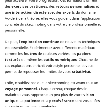
peut accélérer votre progression. Ces formations offrent
des
exercices pratiques
, des
retours personnalisés
et
une
interaction directe
avec des experts du domaine.
Au-delà de la théorie, elles vous guident dans l’application
concrète du sketchnoting dans votre vie professionnelle et
personnelle.
De plus, l’
exploration continue
de nouvelles techniques
est essentielle. Expérimentez avec différents matériaux
comme les
feutres
de couleurs variées, les
papiers
texturés
ou même les
outils numériques
. Chacune de
ces explorations enrichit votre style personnel et vous
permet de repousser les limites de votre
créativité
.
Enfin, n’oubliez pas que le sketchnoting est avant tout un
voyage personnel
. Chaque erreur, chaque dessin
maladroit vous rapproche un peu plus de votre
vision
unique
. La
patience
et la
persévérance
sont vos alliées
sur cette route vers la
maîtrise
.