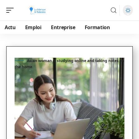
Actu
Emploi
Entreprise
Formation
Asian woman is studying online and taking notes on
the home.